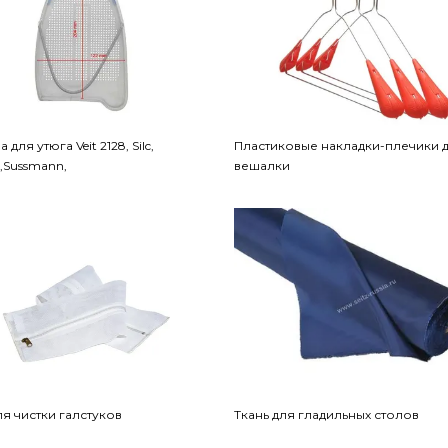
для утюга Veit 2128, Silc,
Пластиковые накладки-плечики 
,Sussmann,
вешалки
ля чистки галстуков
Ткань для гладильных столов