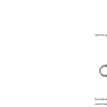
Щетка д
Булавка
никелир