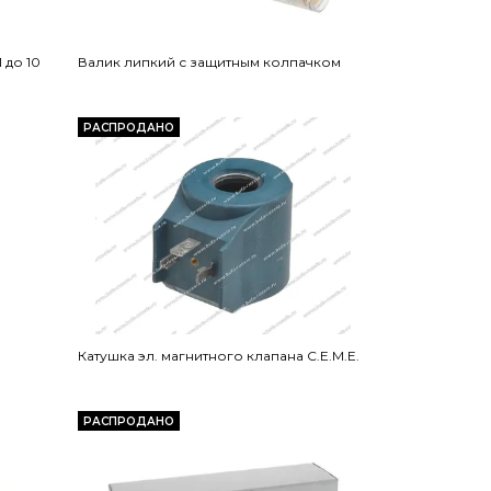
 до 10
Валик липкий с защитным колпачком
РАСПРОДАНО
Катушка эл. магнитного клапана C.E.M.E.
РАСПРОДАНО