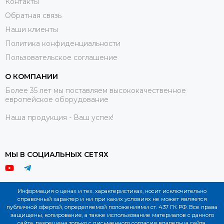
Контакты
Обратная связь
Наши клиенты
Политика конфиденциальности
Пользовательское соглашение
О КОМПАНИИ
Более 35 лет мы поставляем высококачественное
европейское оборудование
Наша продукция - Ваш успех!
МЫ В СОЦИАЛЬНЫХ СЕТЯХ
Информация о ценах и тех. характеристиках, носит исключительно
справочный характер и ни при каких условиях не может является
публичной офертой, определяемой положениями ст. 437 ГК РФ. Все права
защищены, копирование, а также использование материалов с данного
сайта, разрешена только с письменного согласия владельца сайта.