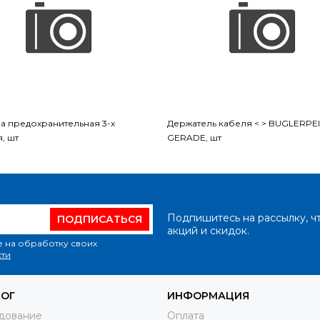
а предохранительная 3-х
Держатель кабеля < > BUGLERPE
, шт
GERADE, шт
Подпишитесь на рассылку, ч
ПОДПИСАТЬСЯ
акций и скидок.
е на обработку своих
ти
ЛОГ
ИНФОРМАЦИЯ
дование
Оплата