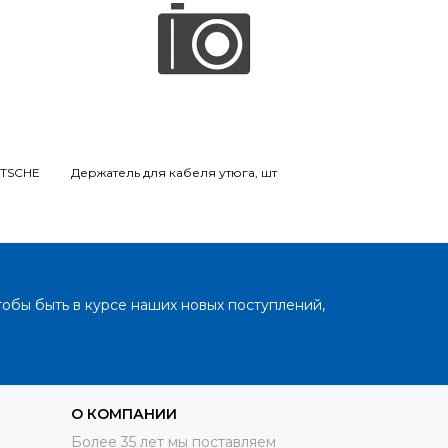
ITSCHE
Держатель для кабеля утюга, шт
Щетка мягкая п
тобы быть в курсе наших новых поступлений,
О КОМПАНИИ
Более 35 лет мы поставляем