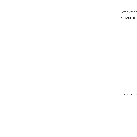
Упаково
90cм, 1
Пакеты 