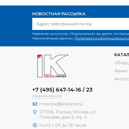
НОВОСТНАЯ РАССЫЛКА
Нажимая на кнопку «Подписаться» вы даете согласи
персональных данных.
Политика конфиденциальнос
КАТА
Обору
Химия
Аксесс
+7 (495) 647-14-16 / 23
Заказать звонок
moscow@ikoblenz.ru
127018
,
Россия
,
Москва, ул.
Полковая, дом 3, стр. 3.
пн-пт с 09 до 18 часов