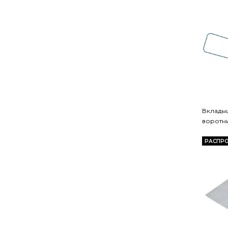
Вклады
воротн
РАСПР