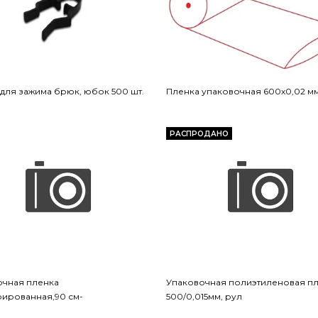
для зажима брюк, юбок 500 шт.
Пленка упаковочная 600х0,02 м
РАСПРОДАНО
очная пленка
Упаковочная полиэтиленовая п
ированная,90 см-
500/0,015мм, рул
600/0,015мм,900м, рул