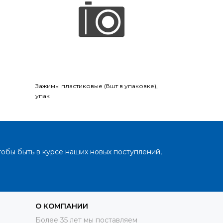
Зажимы пластиковые (8шт в упаковке),
Полотенце "Ан
упак
тобы быть в курсе наших новых поступлений,
О КОМПАНИИ
Более 35 лет мы поставляем