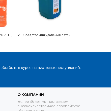
DRET 1,
V1 - Средство для удаления пятен
V2 - Средство
тобы быть в курсе наших новых поступлений,
О КОМПАНИИ
Более 35 лет мы поставляем
высококачественное европейское
оборудование