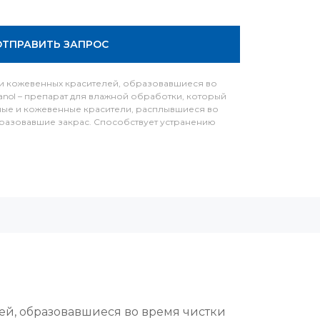
ОТПРАВИТЬ ЗАПРОС
х и кожевенных красителей, образовавшиеся во
lanol – препарат для влажной обработки, который
ные и кожевенные красители, расплывшиеся во
бразовавшие закрас. Способствует устранению
ей, образовавшиеся во время чистки