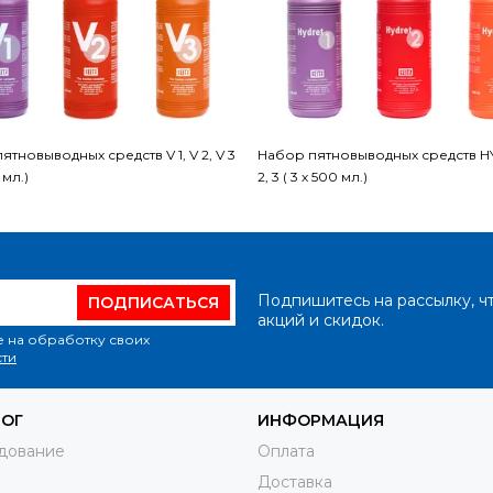
ятновыводных средств V 1, V 2, V 3
Набор пятновыводных средств HY
 мл.)
2, 3 ( 3 х 500 мл.)
Подпишитесь на рассылку, ч
ПОДПИСАТЬСЯ
акций и скидок.
е на обработку своих
ти
ЛОГ
ИНФОРМАЦИЯ
дование
Оплата
Доставка