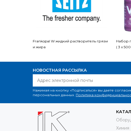
Frankopal W жидкий растворитель грязи
Набор п
и жира
( 3 х 500
НОВОСТНАЯ РАССЫЛКА
Нажимая на кнопку «Подписаться» вы даете согласи
персональных данных.
Политика конфиденциальнос
КАТА
Обору
Химия