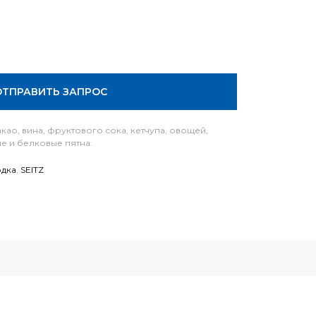
ОТПРАВИТЬ ЗАПРОС
акао, вина, фруктового сока, кетчупа, овощей,
ые и белковые пятна.
дка
,
SEITZ