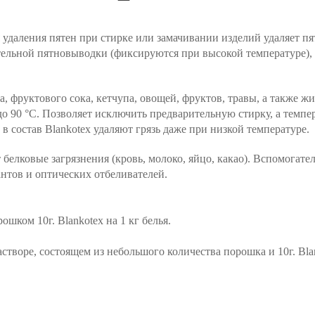
 удаления пятен при стирке или замачивании изделий
удаляет пя
тельной пятновыводки (фиксируются при высокой температуре), 
на, фруктового сока, кетчупа, овощей, фруктов, травы, а также 
о 90 °С. Позволяет исключить предварительную стирку, а темпе
 в состав
Blankotex
удаляют грязь даже при низкой температуре.
белковые загрязнения (кровь, молоко, яйцо, какао). Вспомогат
антов и оптических отбеливателей.
рошком 10г.
Blankotex
на 1 кг белья.
растворе, состоящем из небольшого количества порошка и 10г.
Bla