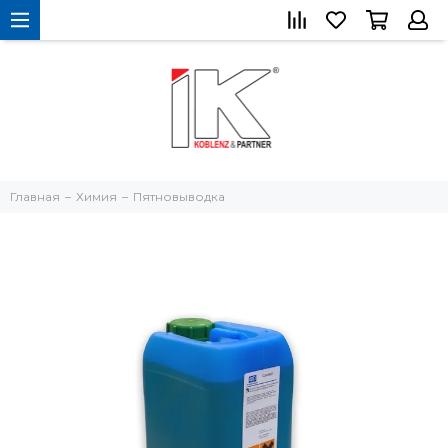
Главная
Химия
Пятновыводка