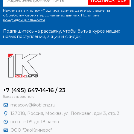
ПОДПИСАТЬСЯ
Нажимая на кнопку «Подписаться» вы даете согласие на
обработку своих персональных данных.
Политика
конфиденциальности
Подпишитесь на рассылку, чтобы быть в курсе наших
новых поступлений, акций и скидок.
+7 (495) 647-14-16 / 23
Заказать звонок
moscow@ikoblenz.ru
127018
,
Россия
,
Москва, ул. Полковая, дом 3, стр. 3.
пн-пт с 09 до 18 часов
ООО "ЭкоКлинерс"