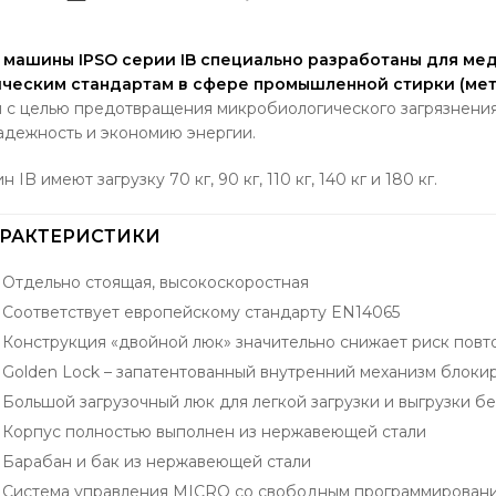
машины IPSO серии IB специально разработаны для ме
ческим стандартам в сфере промышленной стирки (мето
 с целью предотвращения микробиологического загрязнения
адежность и экономию энергии.
имеют загрузку 70 кг, 90 кг, 110 кг, 140 кг и 180 кг.
АРАКТЕРИСТИКИ
Отдельно стоящая, высокоскоростная
Соответствует европейскому стандарту EN14065
Конструкция «двойной люк» значительно снижает риск повт
Golden Lock – запатентованный внутренний механизм блоки
Большой загрузочный люк для легкой загрузки и выгрузки бе
Корпус полностью выполнен из нержавеющей стали
Барабан и бак из нержавеющей стали
Система управления MICRO со свободным программировани