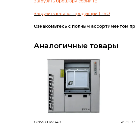
Загрузить брошюру серии IB
Загрузить каталог продукции IPSO
Ознакомьтесь с полным ассортиментом 
Аналогичные товары
Girbau BW840
IPSO IB