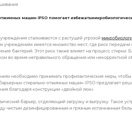
ешивания
отжимных машин IPSO помогает избежатьмикробиологическ
 учреждения сталкиваются с растущей угрозой
микробиологи
х учреждениях имеется множество мест, где риск передачи
ение бактерий. Этот риск также влияет на процесс стирки. 
веком во время неправильного обращения или некорректной 
ниях необходимо принимать профилактические меры, чтобы
 барьерных стирально-отжимных машин IPSO предлагает реше
ния благодаря конструкции «двойной люк».
ический барьер, отделяющий загрузку и выгрузку. Такое ус
жду чистым дезинфицированным и грязным испачканным бель