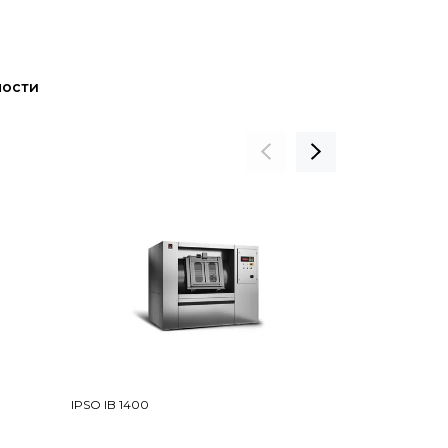
ности
IPSO IB 1400
Girbau BW120