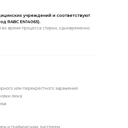
дицинских учреждений и соответствуют
д RABC EN14065).
 во время процесса стирки, одновременно
орного или перекрестного заражения
ровки люка
лья
ем и графическим дисплеем