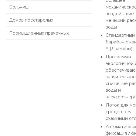
большее
механическо
Больниц
воздействие-
Домов престарелых
меньший рас
воды
Промышленных прачечных
Стандартный
барабан с ка
Y (3 камеры)
Программы
экологичной 
обеспечива
значительное
снижение ра
воды и
электроэнер
Лоток для м
средств с 5
съемными от
Автоматичес
фиксация лю