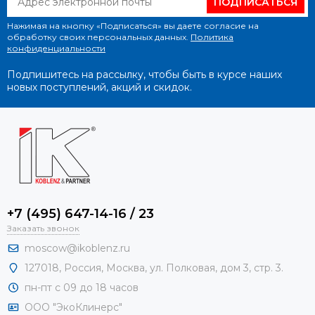
ПОДПИСАТЬСЯ
Нажимая на кнопку «Подписаться» вы даете согласие на
обработку своих персональных данных.
Политика
конфиденциальности
Подпишитесь на рассылку, чтобы быть в курсе наших
новых поступлений, акций и скидок.
+7 (495) 647-14-16 / 23
Заказать звонок
moscow@ikoblenz.ru
127018
,
Россия
,
Москва, ул. Полковая, дом 3, стр. 3.
пн-пт с 09 до 18 часов
ООО "ЭкоКлинерс"