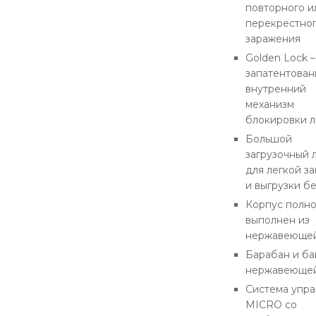
повторного и
перекрестно
заражения
Golden Lock –
запатентова
внутренний
механизм
блокировки 
Большой
загрузочный 
для легкой за
и выгрузки бе
Корпус полн
выполнен из
нержавеющей
Барабан и ба
нержавеющей
Система упра
MICRO со