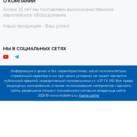
О КОМПАНИИ
Более 35 лет мы поставляем высококачественное
европейское оборудование
Наша продукция - Ваш успех!
МЫ В СОЦИАЛЬНЫХ СЕТЯХ
Информация о ценах и тех. характеристиках, носит исключительно
справочный характер и ни при каких условиях не может является
публичной офертой, определяемой положениями ст. 437 ГК РФ. Все права
защищены, копирование, а также использование материалов с данного
сайта, разрешена только с письменного согласия владельца сайта.
2026 © www.ikoblenz.ru.
Карта сайта