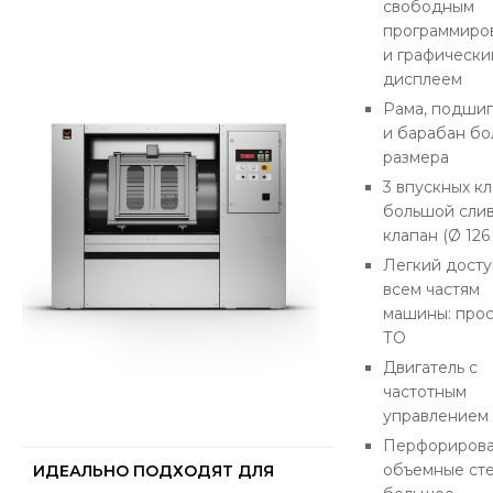
свободным
программиро
и графически
дисплеем
Рама, подши
и барабан бо
размера
3 впускных кл
большой сли
клапан (Ø 126
Легкий досту
всем частям
машины: про
ТО
Двигатель с
частотным
управлением
Перфориров
объемные сте
ИДЕАЛЬНО ПОДХОДЯТ ДЛЯ