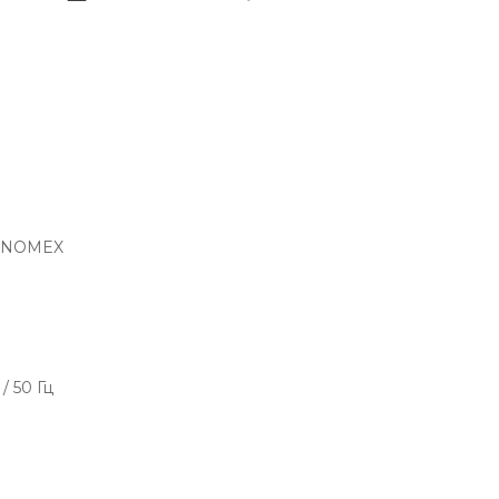
а NOMEX
/ 50 Гц