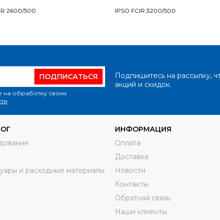
IR 2600/500
IPSO FCIR 3200/500
Подпишитесь на рассылку, ч
ПОДПИСАТЬСЯ
акций и скидок.
е на обработку своих
ти
ЛОГ
ИНФОРМАЦИЯ
дование
Оплата
Доставка
уары и расходные материалы
Новости
Контакты
Обратная связь
Наши клиенты