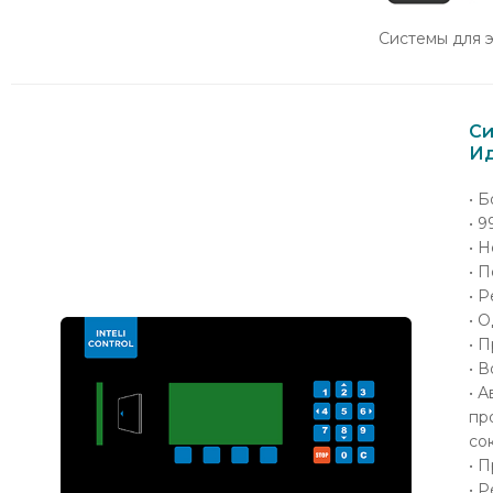
Системы для 
Си
Ид
• 
• 
• 
• 
• 
• 
• 
• 
• 
пр
со
• 
• 