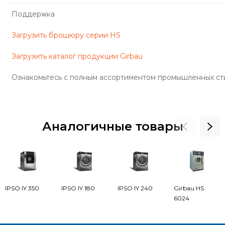
Поддержка
Загрузить брошюру серии HS
Загрузить каталог продукции Girbau
Ознакомьтесь с полным ассортиментом промышленных
ст
Аналогичные товары
IPSO IY 350
IPSO IY 180
IPSO IY 240
Girbau HS
6024