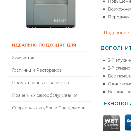
Повышенна
Возможнос
Передняя 
Подробнее
ИДЕАЛЬНО ПОДХОДЯТ ДЛЯ
ДОПОЛНИТ
Химчисток
3‐й впускн
2‐й сливно
Гостиниц и Ресторанов
Все панели
Промышленных прачечных
Однофазное
Вендингов
Прачечных самообслуживания
ТЕХНОЛОГ
Спортивных клубов и Спа-центров