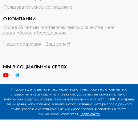
Пользовательское соглашение
О КОМПАНИИ
Более 35 лет мы поставляем высококачественное
европейское оборудование
Наша продукция - Ваш успех!
МЫ В СОЦИАЛЬНЫХ СЕТЯХ
Информация о ценах и тех. характеристиках, носит исключительно
справочный характер и ни при каких условиях не может является
публичной офертой, определяемой положениями ст. 437 ГК РФ. Все права
защищены, копирование, а также использование материалов с данного
сайта, разрешена только с письменного согласия владельца сайта.
2026 © www.ikoblenz.ru.
Карта сайта