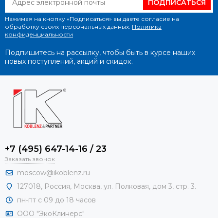
ПОДПИСАТЬСЯ
Нажимая на кнопку «Подписаться» вы даете согласие на
обработку своих персональных данных.
Политика
конфиденциальности
Подпишитесь на рассылку, чтобы быть в курсе наших
новых поступлений, акций и скидок.
+7 (495) 647-14-16 / 23
Заказать звонок
moscow@ikoblenz.ru
127018
,
Россия
,
Москва, ул. Полковая, дом 3, стр. 3.
пн-пт с 09 до 18 часов
ООО "ЭкоКлинерс"