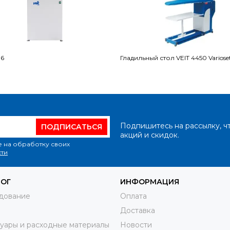
06
Гладильный стол VEIT 4450 Variose
Подпишитесь на рассылку, ч
ПОДПИСАТЬСЯ
акций и скидок.
е на обработку своих
ти
ЛОГ
ИНФОРМАЦИЯ
дование
Оплата
Доставка
уары и расходные материалы
Новости