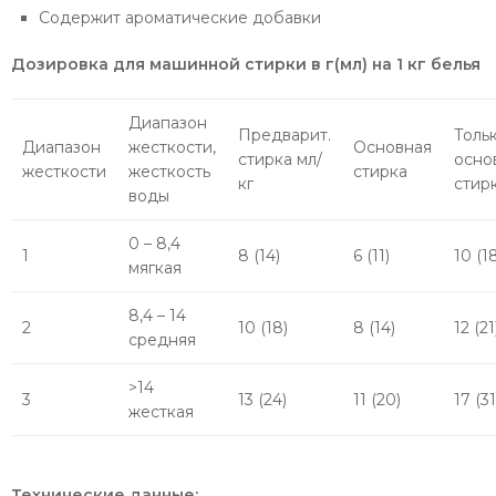
Содержит ароматические добавки
Дозировка для машинной стирки в г(мл) на 1 кг белья
Диапазон
Предварит.
Толь
Диапазон
жесткости,
Основная
стирка мл/
осно
жесткости
жесткость
стирка
кг
стир
воды
0 – 8,4
1
8 (14)
6 (11)
10 (1
мягкая
8,4 – 14
2
10 (18)
8 (14)
12 (21
средняя
>14
3
13 (24)
11 (20)
17 (31
жесткая
Технические данные: