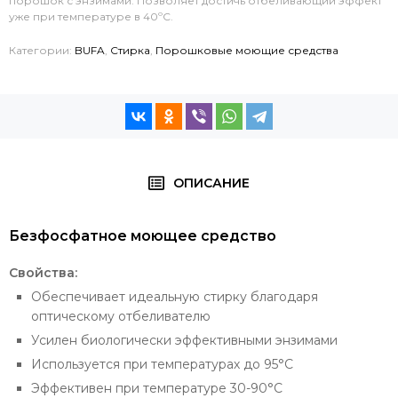
порошок с энзимами. Позволяет достичь отбеливающий эффект
уже при температуре в 40ºС.
Категории:
BUFA
,
Стирка
,
Порошковые моющие средства
ОПИСАНИЕ
Безфосфатное моющее средство
Свойства:
Обеспечивает идеальную стирку благодаря
оптическому отбеливателю
Усилен биологически эффективными энзимами
Используется при температурах до 95°С
Эффективен при температуре 30-90°С