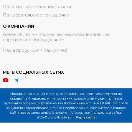
Политика конфиденциальности
Пользовательское соглашение
О КОМПАНИИ
Более 35 лет мы поставляем высококачественное
европейское оборудование
Наша продукция - Ваш успех!
МЫ В СОЦИАЛЬНЫХ СЕТЯХ
Информация о ценах и тех. характеристиках, носит исключительно
справочный характер и ни при каких условиях не может является
публичной офертой, определяемой положениями ст. 437 ГК РФ. Все права
защищены, копирование, а также использование материалов с данного
сайта, разрешена только с письменного согласия владельца сайта.
2026 © www.ikoblenz.ru.
Карта сайта