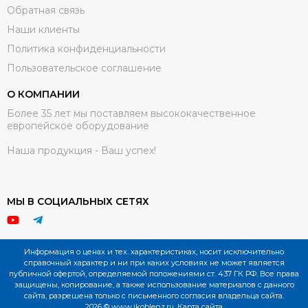
Обратная связь
Наши клиенты
Политика конфиденциальности
Пользовательское соглашение
О КОМПАНИИ
Более 35 лет мы поставляем высококачественное
европейское оборудование
Наша продукция - Ваш успех!
МЫ В СОЦИАЛЬНЫХ СЕТЯХ
Информация о ценах и тех. характеристиках, носит исключительно
справочный характер и ни при каких условиях не может является
публичной офертой, определяемой положениями ст. 437 ГК РФ. Все права
защищены, копирование, а также использование материалов с данного
сайта, разрешена только с письменного согласия владельца сайта.
2026 © www.ikoblenz.ru.
Карта сайта