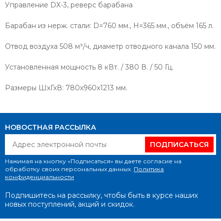
Управление DX-3, реверс барабана
Барабан из нерж. стали: D=760 мм., H=365 мм., объём 165 л.
Отвод воздуха 508 м³/ч, диаметр отводного канала 150 мм.
Установленная мощность 8 кВт. / 380 В. / 50 Гц.
Размеры ШхГхВ:
780x960x1213 мм.
НОВОСТНАЯ РАССЫЛКА
ПОДПИСАТЬСЯ
Нажимая на кнопку «Подписаться» вы даете согласие на
обработку своих персональных данных.
Политика
конфиденциальности
Подпишитесь на рассылку, чтобы быть в курсе наших
новых поступлений, акций и скидок.