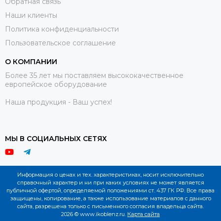
Обратная связь
Наши клиенты
Политика конфиденциальности
Пользовательское соглашение
О КОМПАНИИ
Более 35 лет мы поставляем высококачественное
европейское оборудование
Наша продукция - Ваш успех!
МЫ В СОЦИАЛЬНЫХ СЕТЯХ
Информация о ценах и тех. характеристиках, носит исключительно
справочный характер и ни при каких условиях не может является
публичной офертой, определяемой положениями ст. 437 ГК РФ. Все права
защищены, копирование, а также использование материалов с данного
сайта, разрешена только с письменного согласия владельца сайта.
2026 © www.ikoblenz.ru.
Карта сайта