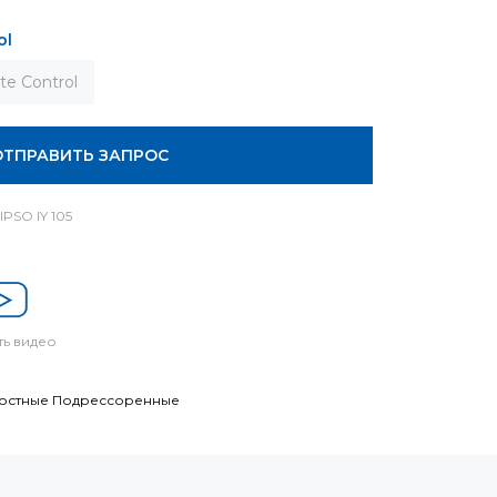
ol
ite Control
ОТПРАВИТЬ ЗАПРОС
PSO IY 105
ь видео
остные Подрессоренные