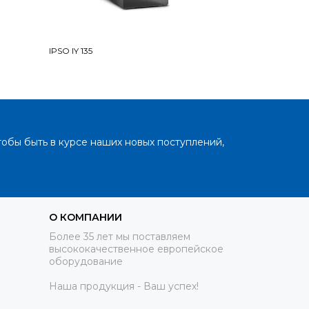
IPSO IY 135
Girbau HS 6013
тобы быть в курсе наших новых поступлений,
О КОМПАНИИ
Более 35 лет мы поставляем
высококачественное европейское
оборудование
Наша продукция - Ваш успех!