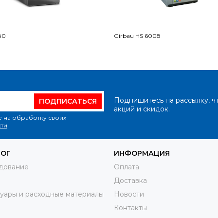
80
Girbau HS 6008
Подпишитесь на рассылку, ч
ПОДПИСАТЬСЯ
акций и скидок.
е на обработку своих
ти
ЛОГ
ИНФОРМАЦИЯ
дование
Оплата
Доставка
уары и расходные материалы
Новости
Контакты