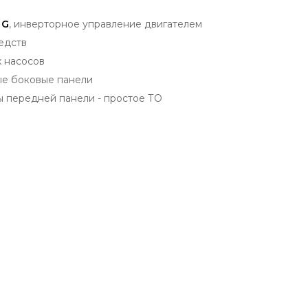
 G
, инверторное управление двигателем
едств
 насосов
ые боковые панели
ы передней панели - простое ТО