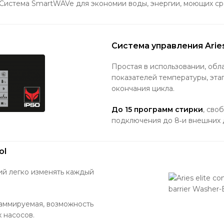
Система SmartWAVe для экономии воды, энергии, моющих ср
Система управления Aries
Простая в использовании, обл
показателей температуры, эта
окончания цикла.
До 15 программ стирки
, сво
подключения до 8‐и внешних 
ol
й легко изменять каждый
раммируемая, возможность
 насосов.