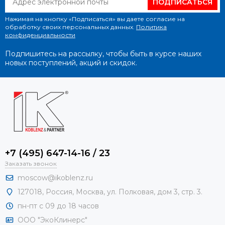
ПОДПИСАТЬСЯ
Нажимая на кнопку «Подписаться» вы даете согласие на
обработку своих персональных данных.
Политика
конфиденциальности
Подпишитесь на рассылку, чтобы быть в курсе наших
новых поступлений, акций и скидок.
+7 (495) 647-14-16 / 23
Заказать звонок
moscow@ikoblenz.ru
127018
,
Россия
,
Москва, ул. Полковая, дом 3, стр. 3.
пн-пт с 09 до 18 часов
ООО "ЭкоКлинерс"