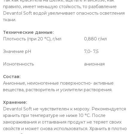
Так как краситель на шелке, ацетате и вискозе, как
правило, имеет меньшую стойкость, то разбавление
Devantol Soft водой увеличивает опасность осветления
ткани.
Технические данные:
Плотность (при 20 °C), г/мл 0,880 г/мл
Значение pH 7,0- 7,5
Ионогенность анионная
Состав:
Анионные, неионогенные поверхностно- активные
вещества, растворитель и усилители растворения.
Хранение:
Devantol Soft не чувствителен к морозу. Рекомендуется
хранить при температуре не ниже 10 °C. После
замораживания и оттаивания продукт не теряет своих
свойств и может снова использоваться. Хранить в плотно