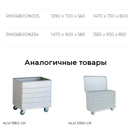
RM0680ON005
1390 х 700 х 560
1470 x 730 x 800
RM0680ON334
1470 х 900 х 585
1550 х 930 х 850
Аналогичные товары
ALVI 1380 CR
ALVI 3350 CR