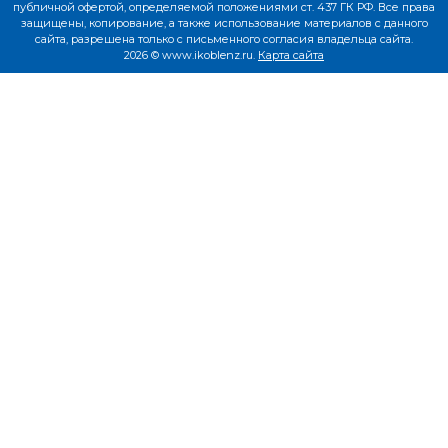
публичной офертой, определяемой положениями ст. 437 ГК РФ. Все права
защищены, копирование, а также использование материалов с данного
сайта, разрешена только с письменного согласия владельца сайта.
2026 © www.ikoblenz.ru.
Карта сайта