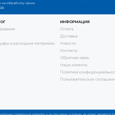
е на обработку своих
ти
ЛОГ
ИНФОРМАЦИЯ
дование
Оплата
Доставка
уары и расходные материалы
Новости
Контакты
Обратная связь
Наши клиенты
Политика конфиденциальнос
Пользовательское соглашен
ючительно справочный характер и ни при каких условиях не может является 