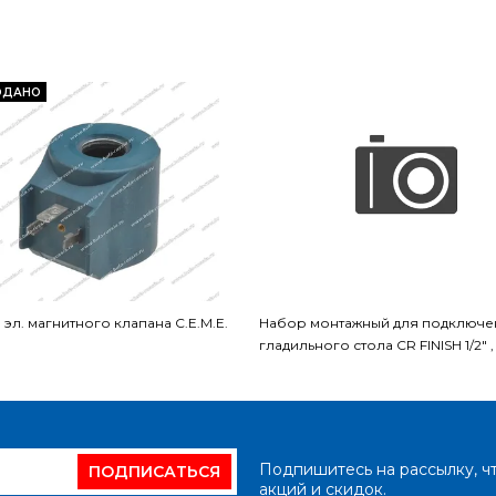
ОДАНО
 эл. магнитного клапана C.E.M.E.
Набор монтажный для подключе
гладильного стола CR FINISH 1/2" ,
Подпишитесь на рассылку, ч
ПОДПИСАТЬСЯ
акций и скидок.