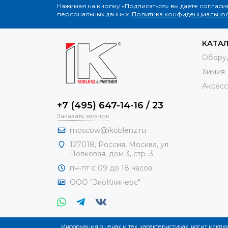
Нажимая на кнопку «Подписаться» вы даете согласи
персональных данных.
Политика конфиденциальнос
КАТА
Обору
Химия
Аксесс
+7 (495) 647-14-16 / 23
Заказать звонок
moscow@ikoblenz.ru
127018
,
Россия
,
Москва, ул.
Полковая, дом 3, стр. 3.
пн-пт с 09 до 18 часов
ООО "ЭкоКлинерс"
Информация о ценах и тех. характеристиках, носит искл