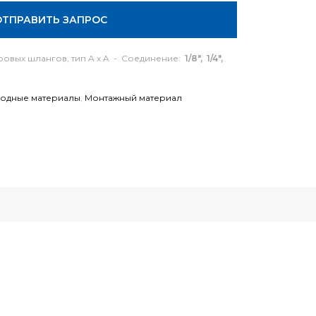
ОТПРАВИТЬ ЗАПРОС
овых шлангов, тип A x A - Соединение:
1/8", 1/4",
ходные материалы
,
Монтажный материал