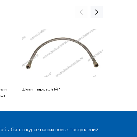
ния
Шланг паровой 1/4"
Шланг парово
 шт
тобы быть в курсе наших новых поступлений,