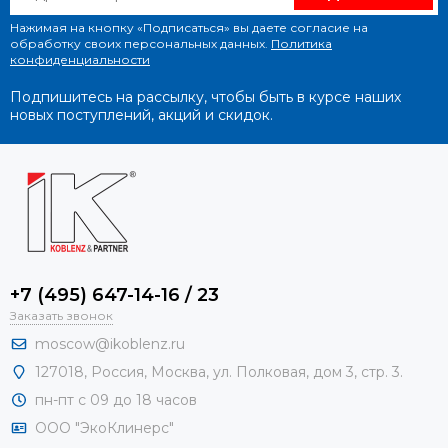
Нажимая на кнопку «Подписаться» вы даете согласие на
обработку своих персональных данных.
Политика
конфиденциальности
Подпишитесь на рассылку, чтобы быть в курсе наших
новых поступлений, акций и скидок.
+7 (495) 647-14-16 / 23
Заказать звонок
moscow@ikoblenz.ru
127018
,
Россия
,
Москва, ул. Полковая, дом 3, стр. 3.
пн-пт с 09 до 18 часов
ООО "ЭкоКлинерс"