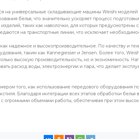
ся на универсальные складывающие машины Weishi моделей
ования белья, что значительно ускоряет процесс подготовки
изделий, таких как наволочки, для которых предусмотрены 
едаются на транспортные линии, что исключает необходимос
как надежное и высокопроизводительное. По качеству и те
дования, таким как Kannegiesser и Jensen. Более того, Wei
только высокую производительность, но и экономичность. Н
ать расход воды, электроэнергии и пара, что делает экспл
римером того, как использование передового оборудования п
кстиля. Благодаря интеграции всех этапов обработки белья
 с огромными объемами работы, обеспечивая при этом высок