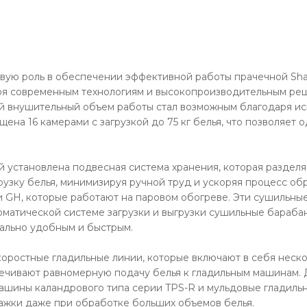
вую роль в обеспечении эффективной работы прачечной Sha
ря современным технологиям и высокопроизводительным реш
кой внушительный объем работы стал возможным благодаря и
ащена 16 камерами с загрузкой до 75 кг белья, что позволяе
 установлена подвесная система хранения, которая разделяе
рузку белья, минимизируя ручной труд и ускоряя процесс об
 GH, которые работают на паровом обогреве. Эти сушильные
я автоматической системе загрузки и выгрузки сушильные бара
мально удобным и быстрым.
коростные гладильные линии, которые включают в себя неск
чивают равномерную подачу белья к гладильным машинам. Д
ашины каландрового типа серии TPS-R и мульдовые гладильн
лажки даже при обработке больших объемов белья.