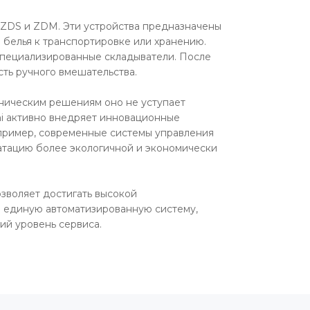
 ZDS и ZDM. Эти устройства предназначены
 белья к транспортировке или хранению.
специализированные складыватели. После
ть ручного вмешательства.
хническим решениям оно не уступает
shi активно внедряет инновационные
апример, современные системы управления
уатацию более экологичной и экономически
озволяет достигать высокой
 в единую автоматизированную систему,
ий уровень сервиса.