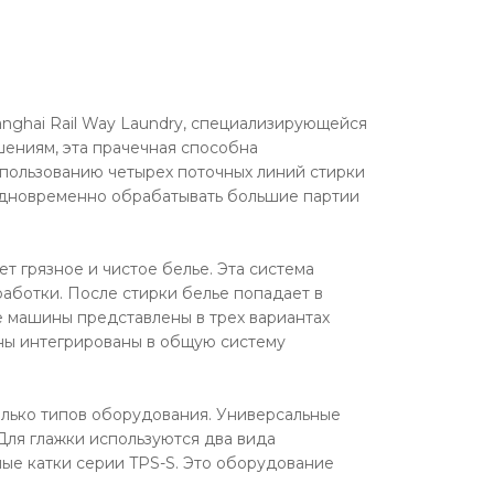
nghai Rail Way Laundry, специализирующейся
ениям, эта прачечная способна
спользованию четырех поточных линий стирки
т одновременно обрабатывать большие партии
т грязное и чистое белье. Эта система
работки. После стирки белье попадает в
 машины представлены в трех вариантах
баны интегрированы в общую систему
олько типов оборудования. Универсальные
ля глажки используются два вида
ые катки серии TPS-S. Это оборудование