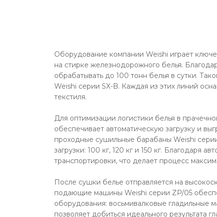
Оборудование компании Weishi играет ключе
на стирке железнодорожного белья. Благода
обрабатывать до 100 тонн белья в сутки. Та
Weishi серии SX-B. Каждая из этих линий осн
текстиля.
Для оптимизации логистики белья в прачечной
обеспечивает автоматическую загрузку и выг
проходные сушильные барабаны Weishi серии
загрузки: 100 кг, 120 кг и 150 кг. Благодар
транспортировки, что делает процесс макси
После сушки белье отправляется на высокос
подающие машины Weishi серии ZP/05 обеспе
оборудования: восьмивалковые гладильные м
позволяет добиться идеального результата г