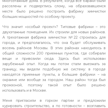
многоэтажные дома. В результате, когда все бараки были
расселены и подверглись слому, на образовавшемся
месте было решено построить фабрику химчистки
больших мощностей по особому проекту.
Что значит «особый проект»? Типовые фабрики – это
двухэтажные помещения. Их строили для новых районов.
А трехэтажная фабрика химчистки №22 строилась для
города, и предполагалось, что она будет обслуживать
восемь районов Москвы. В этих районах находилось в
общей сложности 200 приемных пунктов, где собирали
вещи и привозили сюда. Здесь был использован
зарубежный опыт. Когда мы потом стали выезжать за
границу, мы видели подобную же систему: в городе
находятся приемные пункты, а большие фабрики – на
окраине или вообще за городом. Наш район тогда был
промзоной, поэтому такой опыт было решено
использовать и в Москве.
Меня пригласили в горком партии и предложили
курировать строительство, а по готовности – возглавить