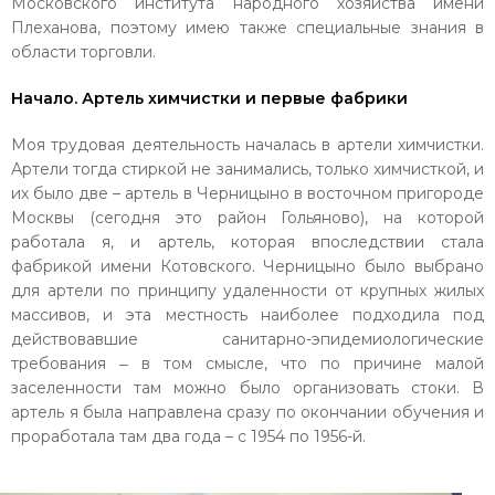
Московского института народного хозяйства имени
Плеханова, поэтому имею также специальные знания в
области торговли.
Начало. Артель химчистки и первые фабрики
Моя трудовая деятельность началась в артели химчистки.
Артели тогда стиркой не занимались, только химчисткой, и
их было две – артель в Черницыно в восточном пригороде
Москвы (сегодня это район Гольяново), на которой
работала я, и артель, которая впоследствии стала
фабрикой имени Котовского. Черницыно было выбрано
для артели по принципу удаленности от крупных жилых
массивов, и эта местность наиболее подходила под
действовавшие санитарно-эпидемиологические
требования ‒ в том смысле, что по причине малой
заселенности там можно было организовать стоки. В
артель я была направлена сразу по окончании обучения и
проработала там два года – с 1954 по 1956-й.