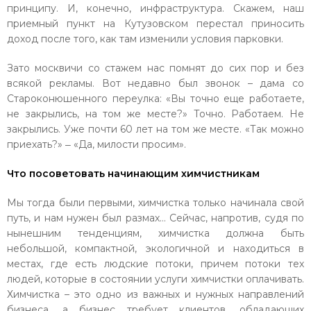
принципу. И, конечно, инфраструктура. Скажем, наш
приемный пункт на Кутузовском перестал приносить
доход после того, как там изменили условия парковки.
Зато москвичи со стажем нас помнят до сих пор и без
всякой рекламы. Вот недавно был звонок – дама со
Староконюшенного переулка: «Вы точно еще работаете,
не закрылись, на том же месте?» Точно. Работаем. Не
закрылись. Уже почти 60 лет на том же месте. «Так можно
приехать?» ‒ «Да, милости просим».
Что посоветовать начинающим химчистникам
Мы тогда были первыми, химчистка только начинала свой
путь, и нам нужен был размах… Сейчас, напротив, судя по
нынешним тенденциям, химчистка должна быть
небольшой, компактной, экологичной и находиться в
местах, где есть людские потоки, причем потоки тех
людей, которые в состоянии услуги химчистки оплачивать.
Химчистка – это одно из важных и нужных направлений
бизнеса, а бизнес требует клиентов, обладающих