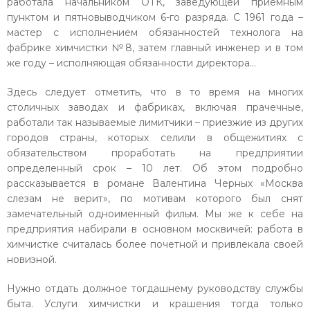
работала начальником ОТК, заведующей приемным
пунктом и пятновыводчиком 6-го разряда. С 1961 года –
мастер с исполнением обязанностей технолога на
фабрике химчистки №8, затем главный инженер и в том
же году – исполняющая обязанности директора…
Здесь следует отметить, что в то время на многих
столичных заводах и фабриках, включая прачечные,
работали так называемые лимитчики – приезжие из других
городов страны, которых селили в общежитиях с
обязательством проработать на предприятии
определенный срок – 10 лет. Об этом подробно
рассказывается в романе Валентина Черных «Москва
слезам не верит», по мотивам которого был снят
замечательный одноименный фильм. Мы же к себе на
предприятия набирали в основном москвичей: работа в
химчистке считалась более почетной и привлекала своей
новизной.
Нужно отдать должное тогдашнему руководству службы
быта. Услуги химчистки и крашения тогда только